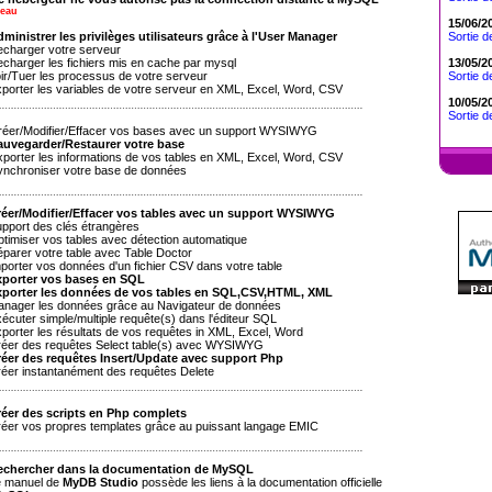
eau
15/06/2
Sortie d
ministrer les privilèges utilisateurs grâce à l'User Manager
harger votre serveur
13/05/2
harger les fichiers mis en cache par mysql
Sortie d
r/Tuer les processus de votre serveur
orter les variables de votre serveur en XML, Excel, Word, CSV
10/05/2
Sortie de
er/Modifier/Effacer vos bases avec un support WYSIWYG
auvegarder/Restaurer votre base
orter les informations de vos tables en XML, Excel, Word, CSV
chroniser votre base de données
éer/Modifier/Effacer vos tables avec un support WYSIWYG
port des clés étrangères
imiser vos tables avec détection automatique
arer votre table avec Table Doctor
orter vos données d'un fichier CSV dans votre table
porter vos bases en SQL
porter les données de vos tables en SQL,CSV,HTML, XML
ager les données grâce au Navigateur de données
cuter simple/multiple requête(s) dans l'éditeur SQL
orter les résultats de vos requêtes in XML, Excel, Word
er des requêtes Select table(s) avec WYSIWYG
éer des requêtes Insert/Update avec support Php
er instantanément des requêtes Delete
éer des scripts en Php complets
er vos propres templates grâce au puissant langage EMIC
echercher dans la documentation de
MySQL
 manuel de
MyDB Studio
possède les liens à la documentation officielle