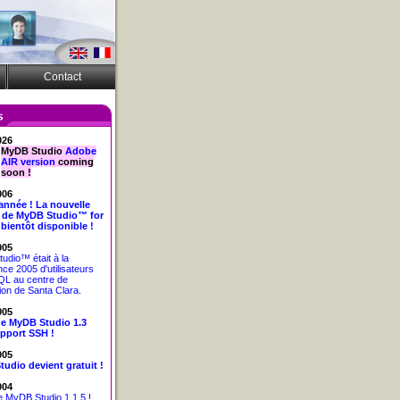
Contact
026
MyDB Studio
Adobe
AIR version
coming
soon !
006
nnée ! La nouvelle
 de MyDB Studio™ for
ientôt disponible !
005
udio™ était à la
ce 2005 d'utilisateurs
L au centre de
on de Santa Clara.
005
de MyDB Studio 1.3
pport SSH !
005
udio devient gratuit !
004
e MyDB Studio 1.1.5 !