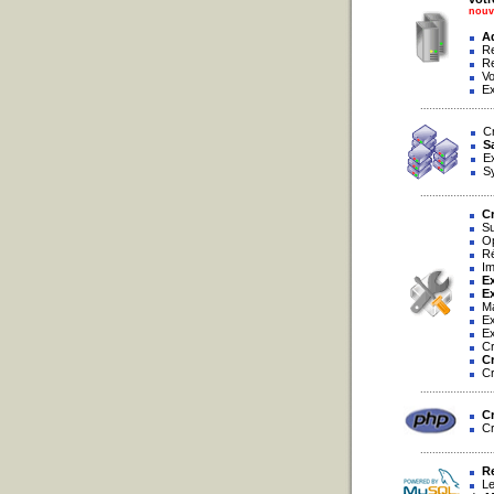
nouv
Ad
Rec
Rec
Voi
Exp
Cré
S
Exp
Syn
Cr
Sup
Opt
Rép
Imp
Ex
Ex
Man
Exé
Exp
Cré
Cr
Cré
Cr
Cré
R
Le