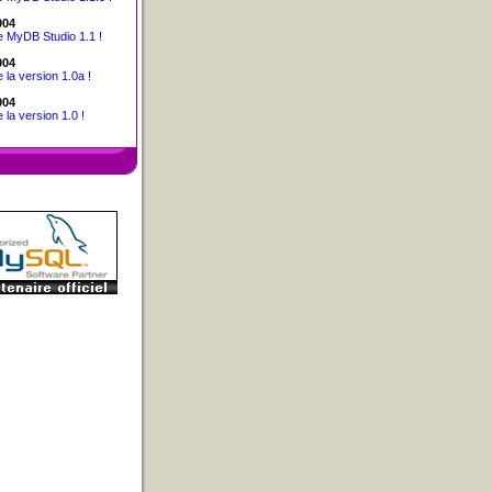
004
e MyDB Studio 1.1 !
004
e la version 1.0a !
004
 la version 1.0 !