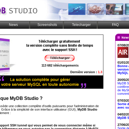
News
Screenshots
Telecharger
FAQ
07/08/2
01/01/2
113 682 téléchargements
Bonne a
version
Dernière version :
1.3
MySQL b
20/05/2
MyDB St
conféren
de MySQ
conventi
 que
MyDB Studio
?
07/03/2
Sortie 
sède une collection complète d'outils puissants pour l'administration de
avec su
. Grâce à la simplicité de son interface utilisateur (GUI),
MyDB Studio
lement :
04/02/2
MyDB St
27/06/2
upport SSH tunnel
qui vous permet de vous connecter méme si
Sortie d
e hébergeur ne vous autorise pas la connection distante à
MySQL