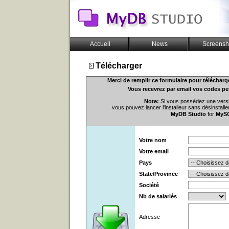
Accueil
News
Screensh
Télécharger
Merci de remplir ce formulaire pour téléchar
Vous recevrez par email vos codes pe
Note:
Si vous possédez une versi
vous pouvez lancer l'installeur sans désinstall
MyDB Studio
 for
MyS
Votre nom
Votre email
Pays
State/Province
Société
Nb de salariés
Adresse